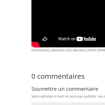
[Animation] [Motion] [2D] [Bureau] [Film] [Vidé
0 commentaires
Soumettre un commentaire
Votre adresse e-mail ne sera pas publiée.
Les 