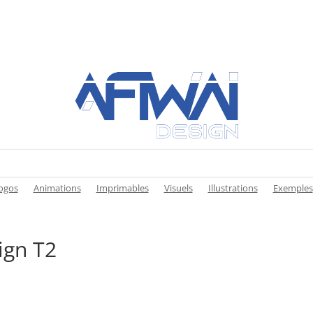
ogos
Animations
Imprimables
Visuels
Illustrations
Exemples
ign T2