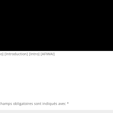
o] [Introduction] [Intro] [AFIWAI]
champs obligatoires sont indiqués avec
*